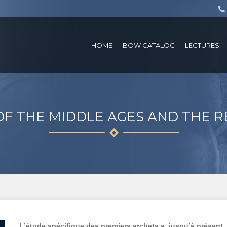
HOME
BOW CATALOG
LECTURES
F THE MIDDLE AGES AND THE 
L’étude spécifique des premiers archets a, jusqu’à présent,